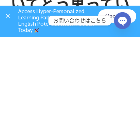
いてどう思ってい
Access Hyper-Personalized 
るのでしょうか？
Open App
Learning Paths & Unlock Your 
お問い合わせはこちら
English Potential with AI Coach 
Today 
Open c
レン
recommends
ELSA Speak Japan
December 10, 2023 •
使い方はとても簡単で、発音分析機能もあり、より正確
な発音ができるようにサポートしてくれます。
You & 53 other
6 Comments
Like
Comment
Share