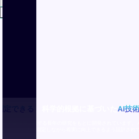
日本語
ログイン
測定できる
、科学的根拠に基づいた
AI技
得、そして発音指導に関する長年の研究をもとに開発されています。
スピーキング力を測定しながら着実に向上できるよう設計され