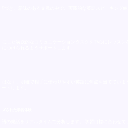
に基づき、意味のある文脈の中で、実践的な英語スピーキング
面をもとにした実践的なコミュニケーションタスクを中心にレッス
を身につけられるようサポートします。
指すのではなく、明確で相手に伝わりやすい英語に焦点を当ててい
ポートします。
イズされた学習体験
あなたの英語の発話をリアルタイムで分析します。 学習目標に合わ