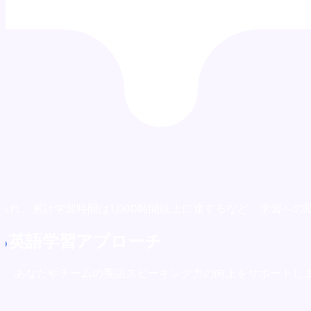
見られ、累計学習時間は1,000時間以上に達するなど、学習へ
る
英語学習アプローチ
ら、あなたやチームの英語スピーキング力の向上をサポートし