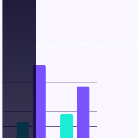
果
く）
した学習者は、継続的な練習を通して、特に英語を母語としない学