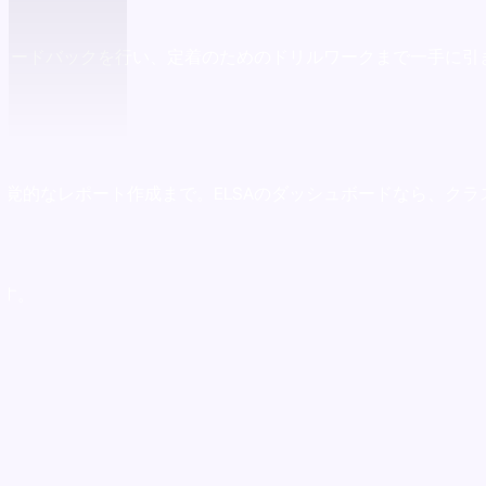
フィードバックを行い、定着のためのドリルワークまで一手に引
覚的なレポート作成まで。ELSAのダッシュボードなら、ク
ます。
s