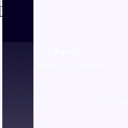
日本語
ログイン
I英語学習プラットフォーム
ィブな授業時間を。無制限のスピーキング練習と即時フィード
ジーの融合
生徒一人ひとりに合わせたパーソナライズ・フィードバックを、AI