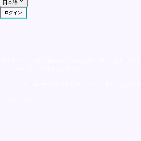
日本語
ログイン
日間の無料トライアル終了後に自動更新される学習プログラムを選択してい
 Play の購入ポリシーに基づいて通知されています。
イバシーポリシーにより、ELSA側で自動更新を直接キャンセルすることはでき
をご確認ください。