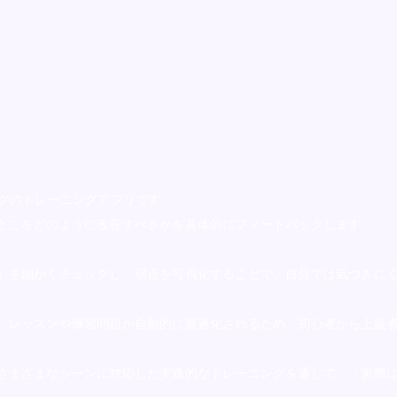
キングのトレーニングアプリです。
どこをどのように改善すべきかを具体的にフィードバックします。
）を細かくチェックし、弱点を可視化することで、自分では気づきに
、レッスンや練習問題が自動的に最適化されるため、初心者から上級
さまざまなシーンに対応した実践的なトレーニングを通じて、「実際