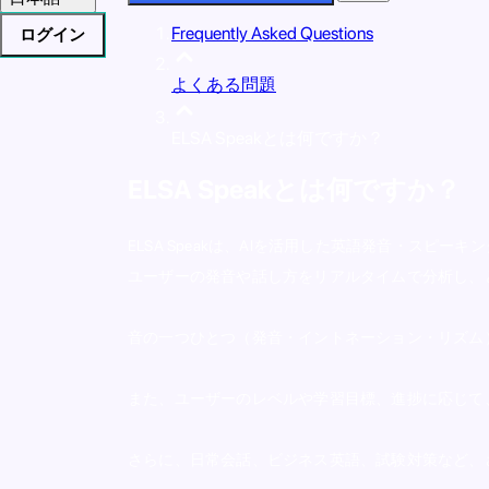
Frequently Asked Questions
ログイン
よくある問題
ELSA Speakとは何ですか？
ELSA Speakとは何ですか？
ELSA Speakは、AIを活用した英語発音・スピー
ユーザーの発音や話し方をリアルタイムで分析し、
音の一つひとつ（発音・イントネーション・リズム
また、ユーザーのレベルや学習目標、進捗に応じて
さらに、日常会話、ビジネス英語、試験対策など、