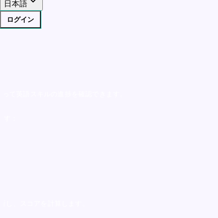
日本語
ログイン
rt）を使って英語スキルの進捗を確認できます。
ます：
分析し、スコアを計算します。